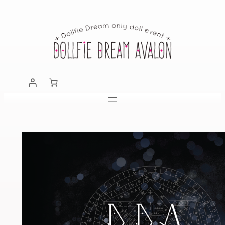
跳
至
主
要
內
容