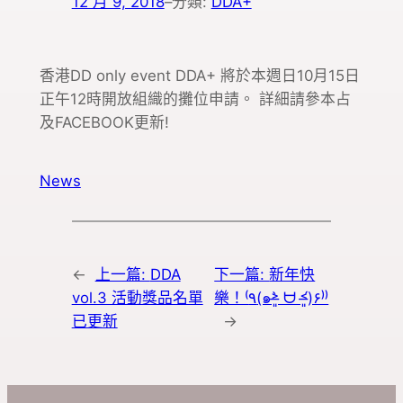
12 月 9, 2018
–
分類:
DDA+
香港DD only event DDA+ 將於本週日10月15日
正午12時開放組織的攤位申請。 詳細請參本占
及FACEBOOK更新!
News
←
上一篇:
DDA
下一篇:
新年快
vol.3 活動獎品名單
樂！⁽٩(๑˃̶͈̀ ᗨ ˂̶͈́)۶⁾⁾
已更新
→