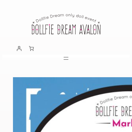
跳
至
主
要
內
容