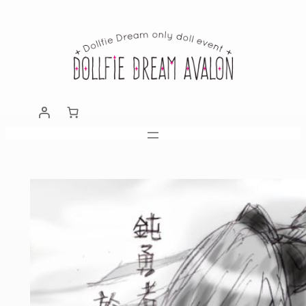
跳
至
主
要
內
容