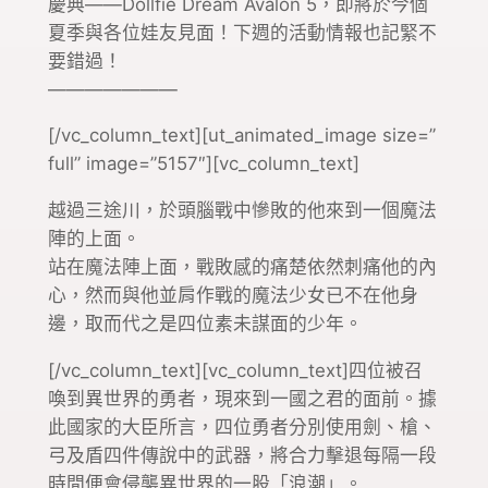
慶典——Dollfie Dream Avalon 5，即將於今個
夏季與各位娃友見面！下週的活動情報也記緊不
要錯過！
———————
[/vc_column_text][ut_animated_image size=”
full” image=”5157″][vc_column_text]
越過三途川，於頭腦戰中慘敗的他來到一個魔法
陣的上面。
站在魔法陣上面，戰敗感的痛楚依然刺痛他的內
心，然而與他並肩作戰的魔法少女已不在他身
邊，取而代之是四位素未謀面的少年。
[/vc_column_text][vc_column_text]四位被召
喚到異世界的勇者，現來到一國之君的面前。據
此國家的大臣所言，四位勇者分別使用劍、槍、
弓及盾四件傳說中的武器，將合力擊退每隔一段
時間便會侵襲異世界的一股「浪潮」。