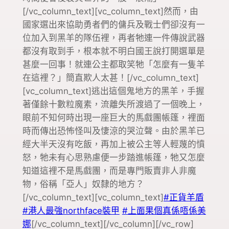
[/vc_column_text][vc_column_text]然而，由
國家選出來協助勇者們的傭兵及戰士們卻沒有一
位加入到黑羊的隊伍裡，再者牠連一件傳說武器
都沒有取到手，根本就不明白國王說打開選單是
甚麼一回事！就連公主都取笑牠「怎麼有一隻羊
在這裡？」簡直欺人太甚！[/vc_column_text]
[vc_column_text]逃出這個鬼地方的黑羊，手握
著僅餘十數粒魔素，流離失所渡過了一個晚上，
眼前不知何時出現一座巨大的馬戲團帳篷，裡面
時而傳出恐怖怪叫及悽涼的哭泣聲。由於黑羊已
經大半天沒有吃飯，再加上被公主等人輕蔑的憤
怒，牠未有心思熟慮便一步踏進帳篷，牠又怎麼
知道這裡不是馬戲團，而是專門販賣非人非魔
物，俗稱「亞人」奴隸的地方？
[/vc_column_text][vc_column_text]
#正貨羊盾
#港人最強northface裝甲
#上面果個真係唔係美
娜
[/vc_column_text][/vc_column][/vc_row]