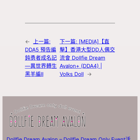
←
上一篇:
下一篇:
[MEDIA]【直
DDA5 預告編
擊】香港大型DD人偶交
鈍勇者成名記
流會 Dollfie Dream
—異世界轉生
Avalon+ (DDA4) |
黑羊編II
Volks Doll
→
Dollfie Dream Avalon – Dollfie Dream Only Event活