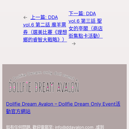
下一篇:
DDA
←
上一篇:
DDA
vol.6 第三話 聖
vol.6 第二話 魔羊票
女的亭閣（商店
券（選美比賽《理想
街集點卡活動）
鄉的睿智大戰略》）
→
Dollfie Dream Avalon – Dollfie Dream Only Event活
動官方網站
如有任何問題, 歡迎電郵至:
info@ddavalon.com
,或到