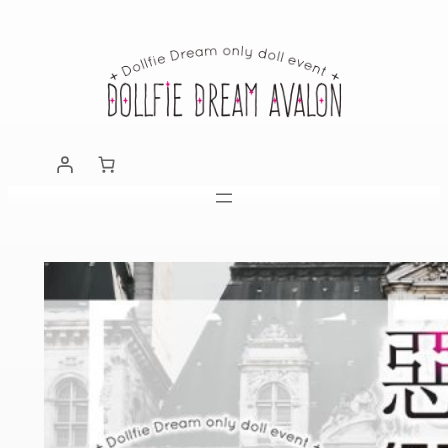
跳
至
主
要
內
容