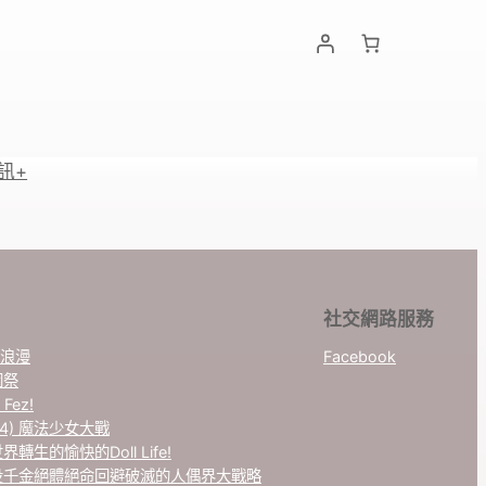
訊+
社交網路服務
大正浪漫
Facebook
園祭
 Fez!
ol.4) 魔法少女大戰
世界轉生的愉快的Doll Life!
6 惡役千金絕體絕命回避破滅的人偶界大戰略